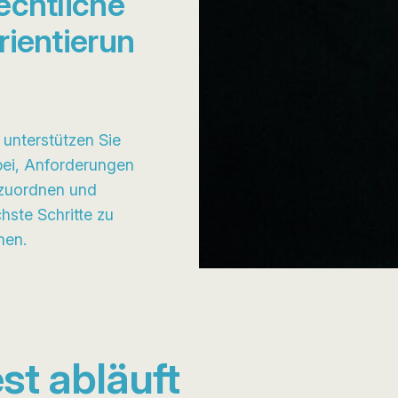
echtliche
rientierun
 unterstützen Sie
ei, Anforderungen
zuordnen und
hste Schritte zu
nen.
st abläuft