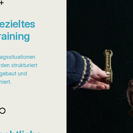
ezieltes
raining
tagssituationen
den strukturiert
gebaut und
niert.