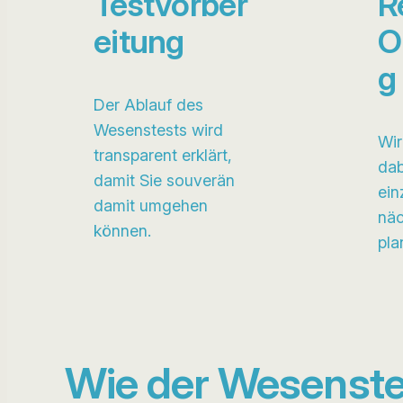
Testvorber
R
eitung
O
g
Der Ablauf des
Wesenstests wird
Wir
transparent erklärt,
dab
damit Sie souverän
ein
damit umgehen
näc
können.
pla
Wie der Wesenste