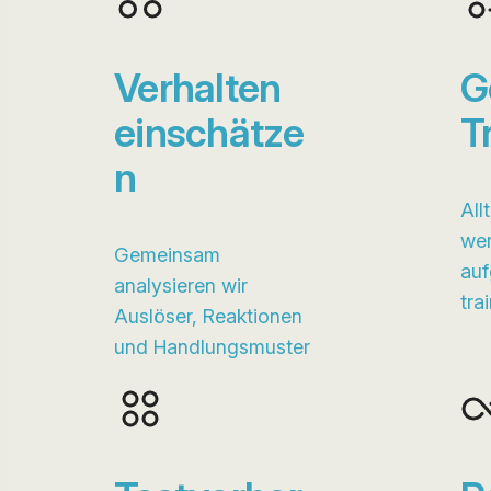
Verhalten
G
einschätze
T
n
All
wer
Gemeinsam
auf
analysieren wir
trai
Auslöser, Reaktionen
und Handlungsmuster