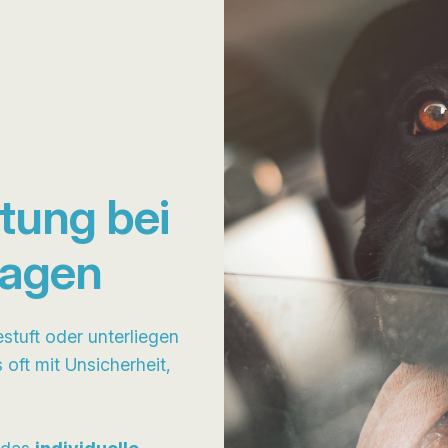
itung bei
lagen
estuft oder unterliegen
 oft mit Unsicherheit,